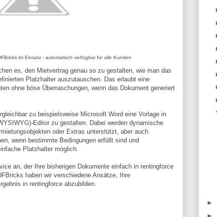
ricks im Einsatz - automatisch verfügbar für alle Kunden
chen es, den Mietvertrag genau so zu gestalten, wie man das
finierten Platzhalter auszutauschen. Das erlaubt eine
nten ohne böse Überraschungen, wenn das Dokument generiert
ergleichbar zu beispielsweise Microsoft Word eine Vorlage in
(WYSIWYG)-Editor zu gestalten. Dabei werden dynamische
mietungsobjekten oder Extras unterstützt, aber auch
nen, wenn bestimmte Bedingungen erfüllt sind und
einfache Platzhalter möglich.
vice an, der Ihre bisherigen Dokumente einfach in rentingforce
PDFBricks haben wir verschiedene Ansätze, Ihre
gebnis in rentingforce abzubilden.
►
►