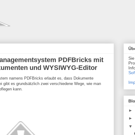
Übe
Sie
nagementsystem PDFBricks mit
Pro
okumenten und WYSIWYG-Editor
Inf
Sof
em namens PDFBricks erlaubt es, dass Dokumente
Imp
ei gibt es grundsätzlich zwei verschiedene Wege, wie man
npflegen kann.
Bl
►
►
▼