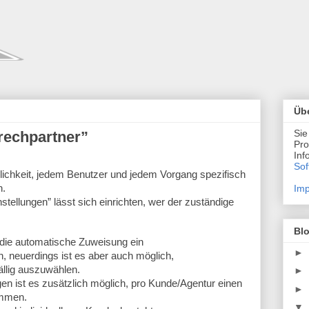
Übe
Sie
rechpartner”
Pro
Inf
Sof
lichkeit, jedem Benutzer und jedem Vorgang spezifisch 
n.
Imp
ellungen” lässt sich einrichten, wer der zuständige 
Bl
r die automatische Zuweisung ein 
►
, neuerdings ist es aber auch möglich, 
llig auszuwählen. 
►
n ist es zusätzlich möglich, pro Kunde/Agentur einen 
►
immen. 
▼